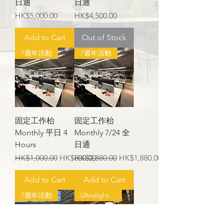
日通
日通
Price
Price
HK$5,000.00
HK$4,500.00
Add to Cart
Out of Stock
7週年活動
7週年活動
固定工作枱
固定工作枱
Monthly 平日 4
Monthly 7/24 全
Hours
日通
Regular Price
Sale Price
Regular Price
Sale Price
HK$1,000.00
HK$800.00
HK$2,880.00
HK$1,880.00
Add to Cart
Add to Cart
7週年活動
Ultralight Shield