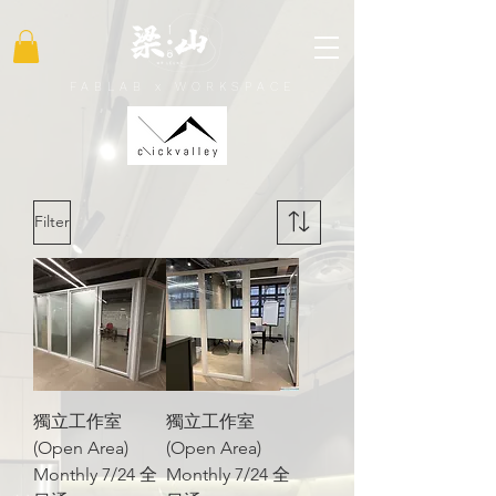
FABLAB x WORKSPACE
Filter
獨立工作室
獨立工作室
(Open Area)
(Open Area)
Monthly 7/24 全
Monthly 7/24 全