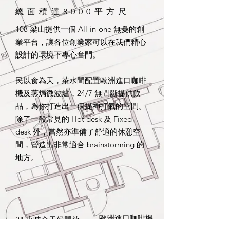
總面積達8000平方尺
108 梁山提供一個 All-in-one 無憂的創
業平台，讓各位創業家可以在我們精心
設計的環境下專心奮鬥。
民以食為天，茶水間配置歐洲進口咖啡
機及蒸焗微波爐，24/7 無間斷提供飲
品，為你打造出一個提神打氣的空間。
除了一般常見的 Hot desk 及 Fixed
desk 外，當然亦準備了舒適的休憩空
間，營造出非常適合 brainstorming 的
地方。
​歐洲進口咖啡機
24 小時全天候開放