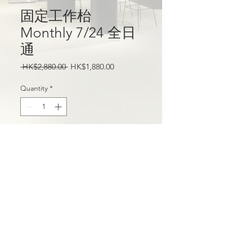
固定工作枱
Monthly 7/24 全日
通
Regular
Sale
 HK$2,880.00 
HK$1,880.00
Price
Price
Quantity
*
Add to Cart
享用絕大部份 108 梁山的設備及資
源，更可以以優惠價租用 FABLAB
，滿足你的業務需求。簡單月費形
式，即可在固定工作區內盡情發展你
的事業。